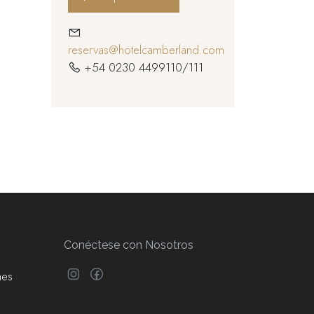
reservas@hotelcamberland.com
+54 0230 4499110/111
Conéctese con Nosotros
nes