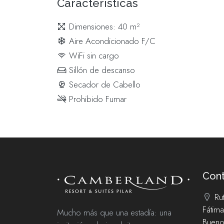
Características
Dimensiones: 40 m²
Aire Acondicionado F/C
WiFi sin cargo
Sillón de descanso
Secador de Cabello
Prohibido Fumar
Con
Ru
Fátima
Mucho más que una estadía: una
Buenos