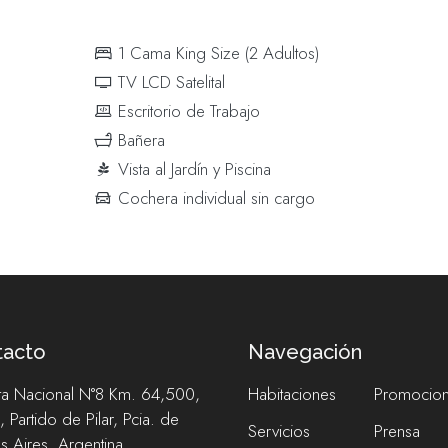
1 Cama King Size (2 Adultos)
TV LCD Satelital
Escritorio de Trabajo
Bañera
Vista al Jardín y Piscina
Cochera individual sin cargo
tacto
Navegación
ta Nacional N°8 Km. 64,500,
Habitaciones
Promocio
, Partido de Pilar, Pcia. de
Servicios
Prensa
 Aires, Argentina.